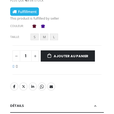
PLUS QUE
%1
EN STOCK
This product is fulfilled by seller
COULEUR
S
M
L
TAILLE
AJOUTER AU PANIER
DÉTAILS