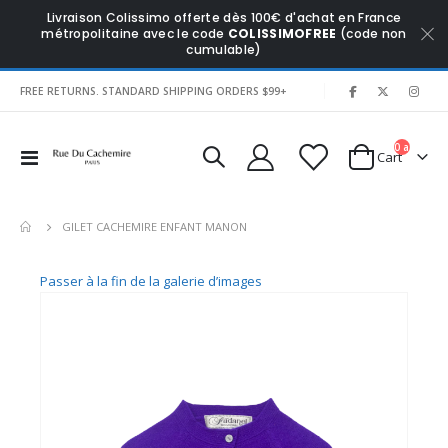
Livraison Colissimo offerte dès 100€ d'achat en France
métropolitaine avec le code
COLISSIMOFREE
(code non
cumulable)
|
FREE RETURNS. STANDARD SHIPPING ORDERS $99+
0
articles
Affichage
Cart
navigation
GILET CACHEMIRE ENFANT MANON
Passer à la fin de la galerie d’images