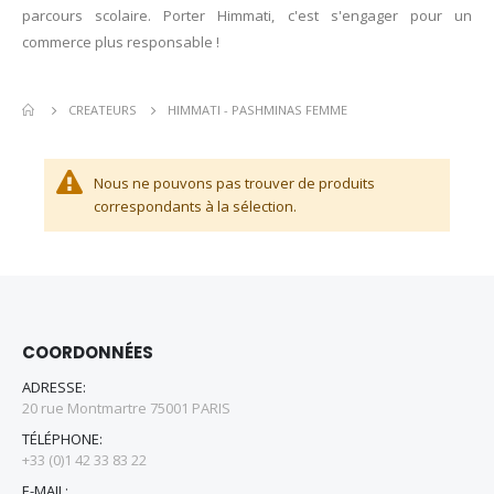
parcours scolaire. Porter Himmati, c'est s'engager pour un
commerce plus responsable !
HIMMATI - PASHMINAS FEMME
CREATEURS
Nous ne pouvons pas trouver de produits
correspondants à la sélection.
COORDONNÉES
ADRESSE:
20 rue Montmartre 75001 PARIS
TÉLÉPHONE:
+33 (0)1 42 33 83 22
E-MAIL: