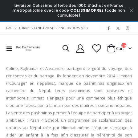
Livraison Colissimo offerte dès 100€ d'achat en France
métropolitaine avec le code
COLISSIMOFREE
(code non
cumulable)
|
FREE RETURNS. STANDARD SHIPPING ORDERS $99+
0
articles
Affichage
Cart
navigation
Coline, Rajkumar et Alexandre partagent le goût du voyage, des
rencontres et du partage. Ils fondent en Novembre 2014 Himmati
("Courage" en népalais.), marque de pashminas originaux en
cachemire du Népal. Leurs pashminas sont unisexes et
intemporels.Himmati s'engage pour une commerce plus éthique
d'où une fabrication à la main par des maîtres tisserand népalais.
La vente des pashminas permet à l'équipe de participer à un projet
ambitieux : Pash 4 School, un programme de scolarisation des
enfants au Népal créé par Himmati-même. L'équipe s'engage à
aider un enfant à la fois afin d'assurer la pérennité de son