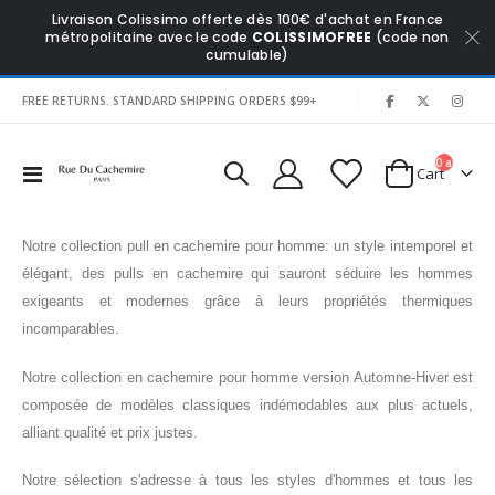
Livraison Colissimo offerte dès 100€ d'achat en France
métropolitaine avec le code
COLISSIMOFREE
(code non
cumulable)
|
FREE RETURNS. STANDARD SHIPPING ORDERS $99+
0
articles
Affichage
Cart
navigation
Notre collection pull en cachemire pour homme: un style intemporel et
élégant, des pulls en cachemire qui sauront séduire les hommes
exigeants et modernes grâce à leurs propriétés thermiques
incomparables.
Notre collection en cachemire pour homme version Automne-Hiver est
composée de modèles classiques indémodables aux plus actuels,
alliant qualité et prix justes.
Notre sélection s'adresse à tous les styles d'hommes et tous les