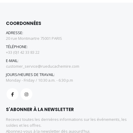
COORDONNÉES
ADRESSE:
20 rue Montmartre 75001 PARIS
TÉLÉPHONE:
+33 (0)1 42 33 83 22
E-MAIL:
customer_service@rueducachemire.com
JOURS/HEURES DE TRAVAIL:
Monday - Friday / 10:30 a.m. - 6:30 p.m
S'ABONNER À LA NEWSLETTER
Recevez toutes les dernières informations sur les événements, les
soldes et les offres.
Abonnez-vous à la newsletter dès aujourd'hui.