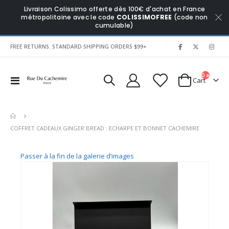
Livraison Colissimo offerte dès 100€ d'achat en France
métropolitaine avec le code
COLISSIMOFREE
(code non
cumulable)
|
FREE RETURNS. STANDARD SHIPPING ORDERS $99+
0
articles
Affichage
Cart
navigation
COFFRET CADEAUX GINGER BREAD : ECHARPE ET BONNET CACHEMIRE
Passer à la fin de la galerie d’images