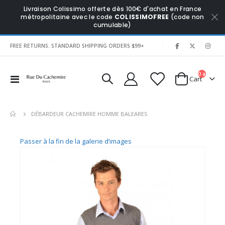
Livraison Colissimo offerte dès 100€ d'achat en France
métropolitaine avec le code
COLISSIMOFREE
(code non
cumulable)
|
FREE RETURNS. STANDARD SHIPPING ORDERS $99+
0
articles
Affichage
Cart
navigation
DÉBARDEUR CACHEMIRE HOMME BALEARES
Passer à la fin de la galerie d’images