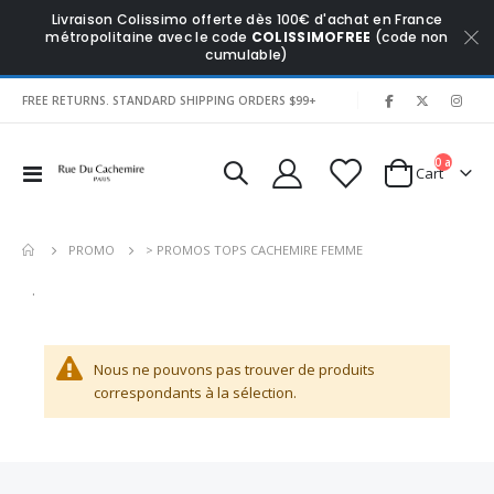
Livraison Colissimo offerte dès 100€ d'achat en France
métropolitaine avec le code
COLISSIMOFREE
(code non
cumulable)
|
FREE RETURNS. STANDARD SHIPPING ORDERS $99+
0
articles
Affichage
Cart
navigation
> PROMOS TOPS CACHEMIRE FEMME
PROMO
.
Nous ne pouvons pas trouver de produits
correspondants à la sélection.