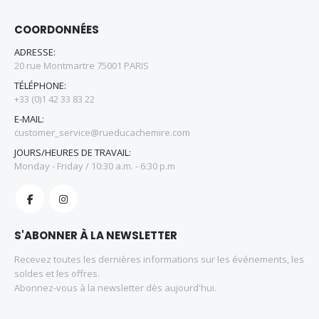
COORDONNÉES
ADRESSE:
20 rue Montmartre 75001 PARIS
TÉLÉPHONE:
+33 (0)1 42 33 83 22
E-MAIL:
customer_service@rueducachemire.com
JOURS/HEURES DE TRAVAIL:
Monday - Friday / 10:30 a.m. - 6:30 p.m
S'ABONNER À LA NEWSLETTER
Recevez toutes les dernières informations sur les événements, les
soldes et les offres.
Abonnez-vous à la newsletter dès aujourd'hui.