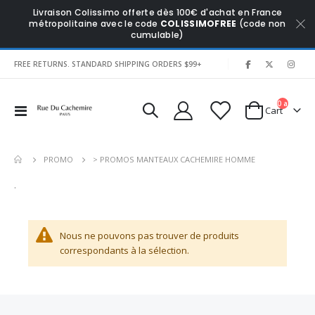
Livraison Colissimo offerte dès 100€ d'achat en France
métropolitaine avec le code
COLISSIMOFREE
(code non
cumulable)
|
FREE RETURNS. STANDARD SHIPPING ORDERS $99+
0
articles
Affichage
Cart
navigation
> PROMOS MANTEAUX CACHEMIRE HOMME
PROMO
.
Nous ne pouvons pas trouver de produits
correspondants à la sélection.