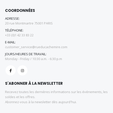
COORDONNÉES
ADRESSE:
20 rue Montmartre 75001 PARIS
TÉLÉPHONE:
+33 (0)1 42 33 83 22
E-MAIL:
customer_service@rueducachemire.com
JOURS/HEURES DE TRAVAIL:
Monday - Friday / 10:30 a.m. - 6:30 p.m
S'ABONNER À LA NEWSLETTER
Recevez toutes les dernières informations sur les événements, les
soldes et les offres.
Abonnez-vous à la newsletter dès aujourd'hui.