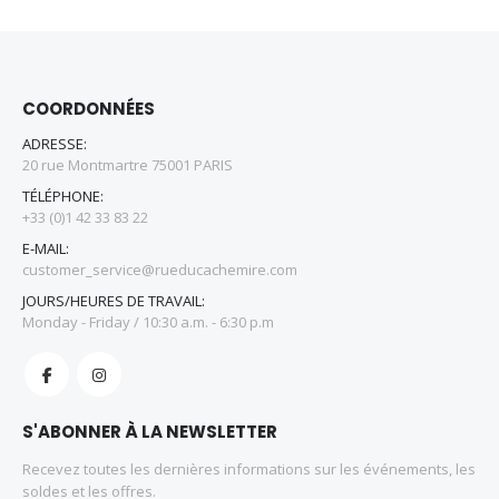
COORDONNÉES
ADRESSE:
20 rue Montmartre 75001 PARIS
TÉLÉPHONE:
+33 (0)1 42 33 83 22
E-MAIL:
customer_service@rueducachemire.com
JOURS/HEURES DE TRAVAIL:
Monday - Friday / 10:30 a.m. - 6:30 p.m
S'ABONNER À LA NEWSLETTER
Recevez toutes les dernières informations sur les événements, les
soldes et les offres.