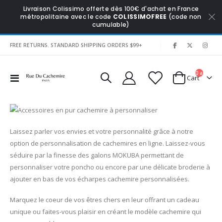
Livraison Colissimo offerte dès 100€ d'achat en France
métropolitaine avec le code
COLISSIMOFREE
(code non
cumulable)
|
FREE RETURNS. STANDARD SHIPPING ORDERS $99+
0
articles
Affichage
Cart
navigation
Laissez parler vos envies et votre personnalité grâce à notre
option de personnalisation de cachemires en ligne. Laissez-vous
séduire par la finesse des galons MOKUBA permettant de
personnaliser votre poncho ou encore par une délicate broderie à
ajouter en bas de vos écharpes cachemire personnalisées.
Marquez le coeur de vos êtres chers en leur offrant un cadeau
unique ou faites-vous plaisir en créant le modèle cachemire qui