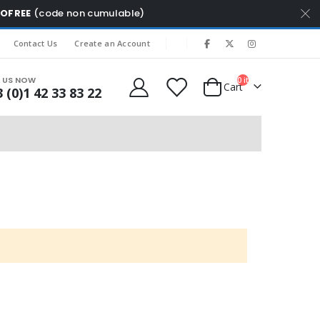
MOFREE
(code non cumulable)
|
Contact Us
Create an Account
L US NOW
0
items
Cart
 (0)1 42 33 83 22