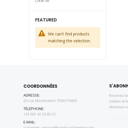
Clear All
FEATURED
We can't find products
matching the selection.
S'ABONN
COORDONNÉES
ADRESSE:
Recevez to
20 rue Montmartre 75001 PARIS
soldes et l
Abonnez-vo
TÉLÉPHONE:
+33 (0)1 42 33 83 22
E-MAIL:
customer_service@rueducachemire.com