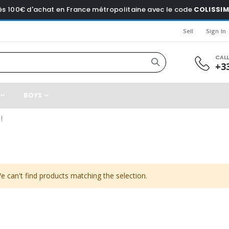
dès 100€ d'achat en France métropolitaine avec le code
COLISSI
Sell
Sign In
CAL
+33
BOYS
!
e can't find products matching the selection.