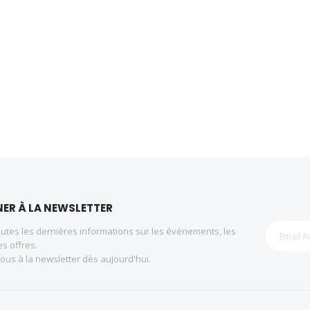
ER À LA NEWSLETTER
utes les dernières informations sur les événements, les
es offres.
us à la newsletter dès aujourd'hui.