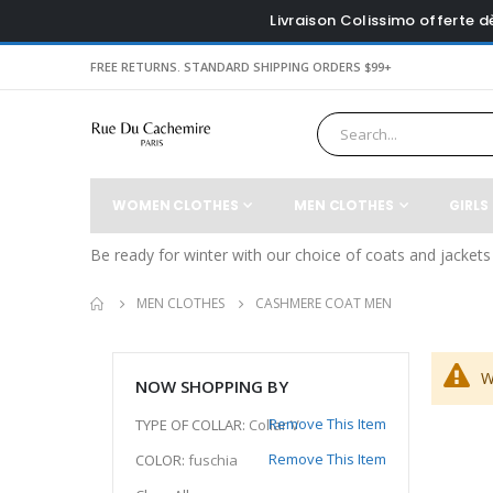
Livraison Colissimo offerte 
FREE RETURNS. STANDARD SHIPPING ORDERS $99+
WOMEN CLOTHES
MEN CLOTHES
GIRLS
Be ready for winter with our choice of coats and jackets 
MEN CLOTHES
CASHMERE COAT MEN
W
NOW SHOPPING BY
Remove This Item
TYPE OF COLLAR
Collar V
Remove This Item
COLOR
fuschia